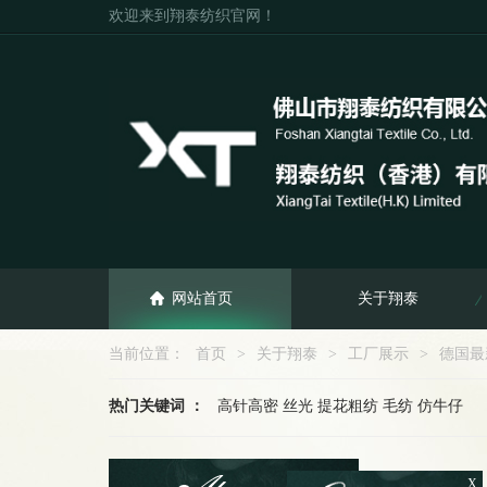
欢迎来到翔泰纺织官网！
网站首页
关于翔泰
当前位置：
首页
>
关于翔泰
>
工厂展示
>
德国最
热门关键词 ：
高针高密 丝光 提花粗纺 毛纺 仿牛仔
图
企业新闻
联系我们
粗针类
X