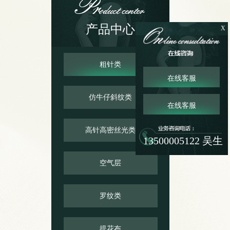
公司简介
产品中心
X
粗针类
在线客服
仿牛仔斜纹类
在线客服
高针高密丝光类
13500005122 吴生
空气层
罗纹类
提花布