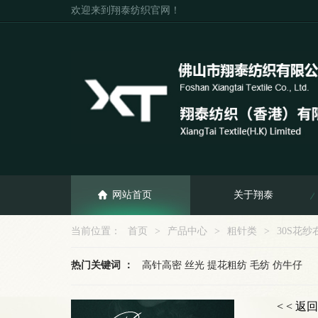
欢迎来到翔泰纺织官网！
网站首页
关于翔泰
当前位置：
首页
>
产品中心
>
粗针类
>
30S花纱
热门关键词 ：
高针高密 丝光 提花粗纺 毛纺 仿牛仔
< < 返回
图
企业新闻
联系我们
粗针类